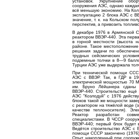
установок. Укрупнение обо
сооружения АЭС, однако кажда
всё меньшую экономию. На Кол
эксплуатацию 2 блока АЭС с В
значение, т. к. на Кольском по
перспектив, а привозить топлив
В декабре 1976 в Армянской С
реактором ВВЭР-440. Эта перв
в горной местности (высота 
районе. Такое местоположение
решения задачи по обеспече
трудных сейсмических услови
подземные толчки в 8—9 балло
Турции АЭС уже выдержала толч
При технической помощи СССР
АЭС с ВВЭР. Так, в ГДР в 19
электрической мощностью 70 М
им. Бруно Лёйшнера сданы 
ВВЭР-440. Строительство ещё 
АЭС "Козлодуй" с 1976 действ
блоков такой же мощности заве
с реактором на тяжёлой воде (з
качестве теплоносителя). Эл
Реактор разработан совм
специалистами. В ЧССР соору
ВВЭР-440; первый блок будет 
Ведётся строительство АЭС с 
помощи СССР закончено (1976)
Опыт, накопленный при сооруж