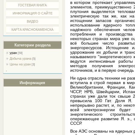
в котором протекает управляе
ГОСТЕВАЯ КНИГА
элементов, преимущественно 
плутония выделяется тепловая
ИНФОРМАЦИЯ О САЙТЕ
электрическую так же, как н
истощении запасов органичес
ВИДЕО
использование ядерного топ
надёжного обеспечения челов
КАРТА КРАСНОКАМЕНСКА
потребления и производства
некоторых странах мира уже о
всё большее число развиты
Категории раздела
энергоресурсов. Истощение и
удорожание их добычи и транс
уран
[59]
называемого "энергетического к
Добыча урана
[5]
ведутся интенсивные работ
Цены на уран
[3]
методов получения электро
.
источников, и в первую очередь
Ни одна отрасль техники не разв
вступила в строй первая в мир
Информация
Великобритании, Франции, Ка
ЧССР, НРБ, Швейцарии, Испани
странах уже дали ток свыше 
превысила 100 Гвт. Доля Я. 
непрерывно растет, и, по неко
всей электроэнергии будет
энергетического строител
опережающее развитие Я. э., 
СССР.
Все АЭС основаны на ядерных р