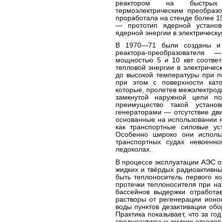
реактором на быстрых
термоэлектрическим преобразо
проработала на стенде более 1
— прототип ядерной установ
ядерной энергии в электрическу
В 1970—71 были созданы и 
реактора-преобразователя 
мощностью 5 и 10 квт соответ
тепловой энергии в электричес
до высокой температуры при п
при этом с поверхности като
которые, пролетев межэлектродн
замкнутой наружной цепи по
преимущество такой устано
генераторами — отсутствие дви
основанные на использовании 
как транспортные силовые уст
Особенно широко они исполь
транспортных судах невоенн
ледоколах.
В процессе эксплуатации АЭС о
жидких и твёрдых радиоактивн
быть теплоноситель первого к
протечки теплоносителя при н
бассейнов выдержки отработа
растворы от регенерации ионо
воды пунктов дезактивации обо
Практика показывает, что за го
среднеактивных жидких отходов