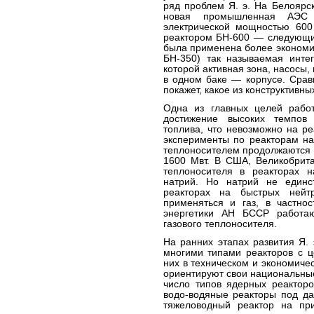
ряд проблем Я. э. На Белоярск
новая промышленная АЭС 
электрической мощностью 600
реактором БН-600 — следующий
была применена более экономич
БН-350) так называемая интег
которой активная зона, насос
в одном баке — корпусе. Срав
покажет, какое из конструктивн
Одна из главных целей рабо
достижение высоких темпов 
топлива, что невозможно на ре
эксперименты по реакторам на
теплоносителем продолжаются 
1600 Мвт. В США, Великобрита
теплоносителя в реакторах н
натрий. Но натрий не единс
реакторах на быстрых нейт
применяться и газ, в частнос
энергетики АН БССР работа
газового теплоносителя.
На ранних этапах развития Я.
многими типами реакторов с 
них в техническом и экономичес
ориентируют свои национальные
число типов ядерных реактор
водо-водяные реакторы под д
тяжеловодный реактор на п