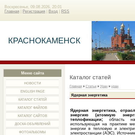
Воскресенье, 09.08.2026, 20:01
Главная
|
Регистрация
|
Вход
|
RSS
КРАСНОКАМЕНСК
Меню сайта
Каталог статей
НОВОСТИ
Главная
»
Статьи
»
Уран
»
уран
ENGLISH PAGE
Ядерная энергетика
КАТАЛОГ СТАТЕЙ
КАТАЛОГ ФАЙЛОВ
Ядерная энергетика, отрас
энергию (атомную эне
КАТАЛОГ САЙТОВ
теплофикации;
область нау
использующая на практике ме
ДОСКА ОБЪЯВЛЕНИЙ
энергии в тепловую и электри
ФОТОАЛЬБОМЫ
электростанции (АЭС). Источни