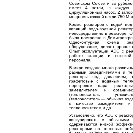
Советском Союзе и за рубежо
имеет 4 петли, в каждую и
циркуляционный насос, 2 запор
мощность каждой петли 750 Мвт
Кроме реакторов с водой под
кипящий водо-водяной реакто
непосредственно в реакторе. 
была построена в Димитровгра
Одноконтурная схема зна
оборудование, делает проще с
Опыт эксплуатации АЭС с реа
работе станции и высокой 
персонала.
В мире создано много различны
разными замедлителями и те
реакторы под давлением, в
графитовые с водяным тепл
перегревом пара, реакторы
замедлителем и органическ
(теплоноситель — углекис
(теплоноситель — обычная вода
в качестве замедлителя и 
теплоносителем и др.
Установлено, что АЭС с реакт
конкурировать с обычными
сдерживаются низкой эффекти
реакторами на тепловых ней