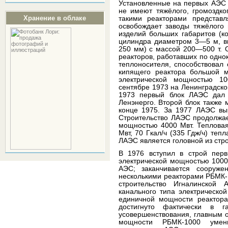
Установленные на первых АЭС 
не имеют тяжёлого, громоздко
Хранение в облаке
такими реакторами представл
освобождает заводы тяжёлого 
изделий больших габаритов (к
цилиндра диаметром 3—5 м, в
250 мм) с массой 200—500 т. 
реакторов, работавших по одно
теплоносителя, способствовал
кипящего реактора большой 
электрической мощностью 1
сентябре 1973 на Ленинградско
1973 первый блок ЛАЭС дал 
Ленэнерго. Второй блок также
конце 1975. За 1977 ЛАЭС выр
Строительство ЛАЭС продолжае
мощностью 4000 Мвт. Тепловая
Мвт, 70 Гкал/ч (335 Гдж/ч) теп
ЛАЭС является головной из стр
В 1976 вступил в строй пер
электрической мощностью 1000
АЭС; заканчивается сооруж
несколькими реакторами РБМК-
строительство Игналинской
канального типа электрическо
единичной мощности реактор
достигнуто фактически в г
усовершенствования, главным 
мощности РБМК-1000 умен