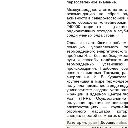
первостепенное значение.
Международное агентство по 
рекомендацию на сброс рад
активности в северо-восточной 
было сброшено контейнерами 
240000 кюри (b — g-активн
радиоактивных отходов в глуб
среди учёных ряда стран.
Одна из важнейших проблем
помощью управляемого те
термоядерного энергетического
проблем Я. э. без необходимос
пути и способы надёжного их
термоядерных установках
происхождения. Наиболее со
является система Токамак, раз
энергии им. И. В. Курчатов
крупнейшая в мире термоядерн
получила признание в ряде вед
университете создана установк
Франции, в ядерном центре Фо
Роз" (TFR). Осуществление
получение практически неисчер
электростанциях — крупней
огромного масштаба, кот
специальностей во многих стра
Категория
:
уран
|
Добавил
:
elios