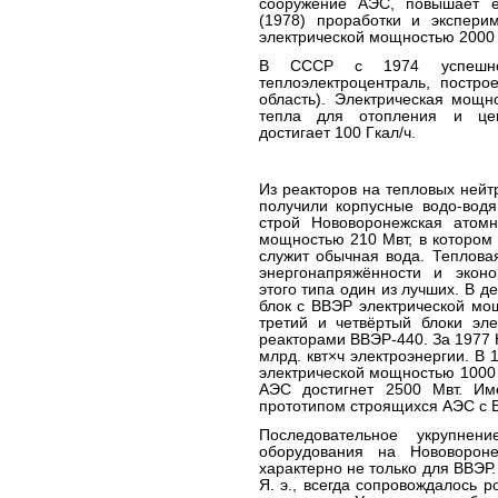
сооружение АЭС, повышает 
(1978) проработки и экспер
электрической мощностью 2000 
В СССР с 1974 успешно
теплоэлектроцентраль, постро
область). Электрическая мощн
тепла для отопления и цен
достигает 100 Гкал/ч.
Из реакторов на тепловых ней
получили корпусные водо-вод
строй Нововоронежская атомн
мощностью 210 Мвт, в котором
служит обычная вода. Теплова
энергонапряжённости и эконо
этого типа один из лучших. В д
блок с ВВЭР электрической мо
третий и четвёртый блоки эл
реакторами ВВЭР-440. За 1977
млрд. квт×ч электроэнергии. В 
электрической мощностью 1000
АЭС достигнет 2500 Мвт. Им
прототипом строящихся АЭС с 
Последовательное укрупнен
оборудования на Нововорон
характерно не только для ВВЭР.
Я. э., всегда сопровождалось 