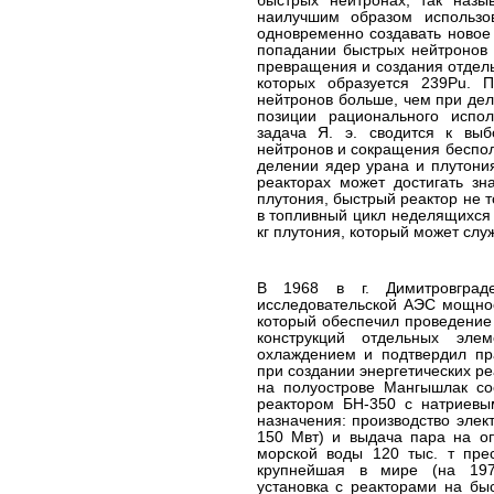
быстрых нейтронах, так назы
наилучшим образом использо
одновременно создавать новое
попадании быстрых нейтронов 
превращения и создания отдель
которых образуется 239Pu. 
нейтронов больше, чем при дел
позиции рационального испол
задача Я. э. сводится к выб
нейтронов и сокращения беспо
делении ядер урана и плутони
реакторах может достигать зна
плутония, быстрый реактор не т
в топливный цикл неделящихся
кг плутония, который может сл
В 1968 в г. Димитровград
исследовательской АЭС мощно
который обеспечил проведение
конструкций отдельных эле
охлаждением и подтвердил пра
при создании энергетических ре
на полуострове Мангышлак с
реактором БН-350 с натриевы
назначения: производство элек
150 Мвт) и выдача пара на оп
морской воды 120 тыс. т пре
крупнейшая в мире (на 197
установка с реакторами на бы