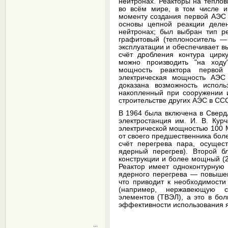
нейтронах. Реакторы на теплов
во всём мире, в том числе и
моменту создания первой АЭС
основы цепной реакции деле
нейтронах; был выбран тип ре
графитовый (теплоноситель —
эксплуатации и обеспечивает вы
счёт дробления контура цирку
можно производить "на ходу
мощность реактора первой
электрическая мощность АЭ
доказана возможность исполь
накопленный при сооружении и
строительстве других АЭС в ССС
В 1964 была включена в Сверд
электростанция им. И. В. Кур
электрической мощностью 100 М
от своего предшественника бол
счёт перегрева пара, осущест
ядерный перегрев). Второй б
конструкции и более мощный (2
Реактор имеет одноконтурную 
ядерного перегрева — повышен
что приводит к необходимости
(например, нержавеющую с
элементов (ТВЭЛ), а это в бо
эффективности использования я
...