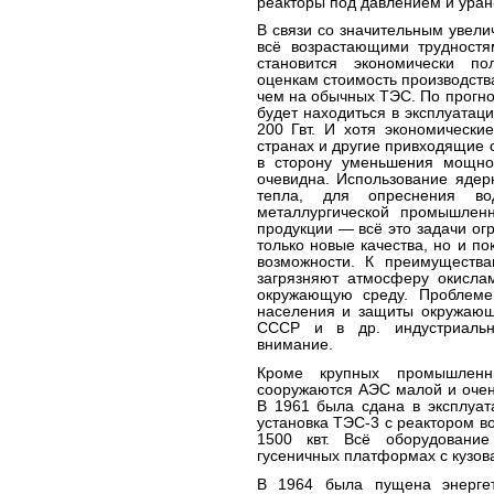
реакторы под давлением и уран
В связи со значительным увели
всё возрастающими трудностя
становится экономически п
оценкам стоимость производств
чем на обычных ТЭС. По прогно
будет находиться в эксплуата
200 Гвт. И хотя экономически
странах и другие привходящие о
в сторону уменьшения мощно
очевидна. Использование ядер
тепла, для опреснения вод
металлургической промышленн
продукции — всё это задачи ог
только новые качества, но и п
возможности. К преимущества
загрязняют атмосферу окисла
окружающую среду. Проблеме
населения и защиты окружающе
СССР и в др. индустриальн
внимание.
Кроме крупных промышлен
сооружаются АЭС малой и очен
В 1961 была сдана в эксплуат
установка ТЭС-3 с реактором в
1500 квт. Всё оборудовани
гусеничных платформах с кузова
В 1964 была пущена энергет