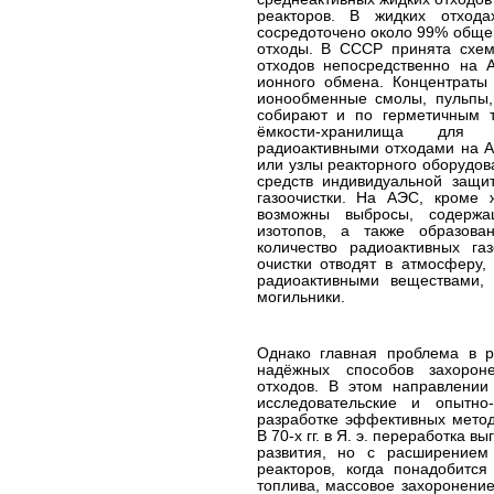
реакторов. В жидких отход
сосредоточено около 99% обще
отходы. В СССР принята схем
отходов непосредственно на 
ионного обмена. Концентраты 
ионообменные смолы, пульпы,
собирают и по герметичным 
ёмкости-хранилища для 
радиоактивными отходами на А
или узлы реакторного оборудо
средств индивидуальной защи
газоочистки. На АЭС, кроме 
возможны выбросы, содержа
изотопов, а также образова
количество радиоактивных га
очистки отводят в атмосферу,
радиоактивными веществами,
могильники.
Однако главная проблема в р
надёжных способов захорон
отходов. В этом направлении
исследовательские и опытн
разработке эффективных метод
В 70-х гг. в Я. э. переработка
развития, но с расширением
реакторов, когда понадобится
топлива, массовое захоронени