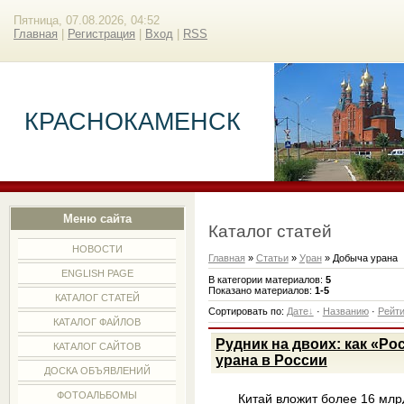
Пятница, 07.08.2026, 04:52
Главная
|
Регистрация
|
Вход
|
RSS
КРАСНОКАМЕНСК
Меню сайта
Каталог статей
НОВОСТИ
Главная
»
Статьи
»
Уран
» Добыча урана
ENGLISH PAGE
В категории материалов
:
5
Показано материалов
:
1-5
КАТАЛОГ СТАТЕЙ
Сортировать по
:
Дате
·
Названию
·
Рейти
КАТАЛОГ ФАЙЛОВ
Рудник на двоих: как «Ро
КАТАЛОГ САЙТОВ
урана в России
ДОСКА ОБЪЯВЛЕНИЙ
ФОТОАЛЬБОМЫ
Китай вложит более 16 млр