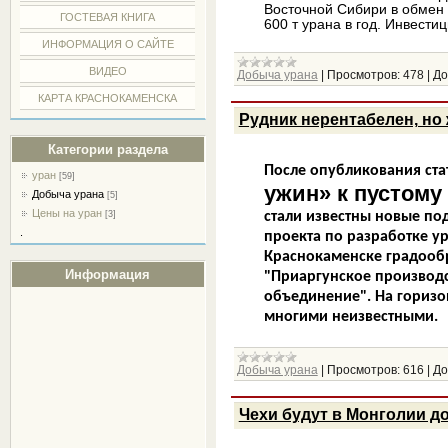
Восточной Сибири в обмен 
ГОСТЕВАЯ КНИГА
600 т урана в год. Инвестиц
ИНФОРМАЦИЯ О САЙТЕ
ВИДЕО
Добыча урана
|
Просмотров:
478
|
До
КАРТА КРАСНОКАМЕНСКА
Рудник нерентабелен, но
Категории раздела
После опубликования ста
уран
[59]
ужин» к пустому
Добыча урана
[5]
Цены на уран
стали известны новые по
[3]
.
проекта по разработке у
Краснокаменске градоо
Информация
"Приаргунское производ
объединение". На горизо
многими неизвестными.
Добыча урана
|
Просмотров:
616
|
До
Чехи будут в Монголии д