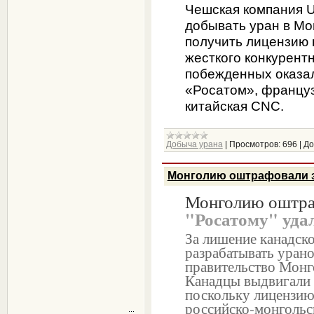
Чешская компания Ur
добывать уран в Мо
получить лицензию 
жесткого конкурентн
побежденных оказал
«Росатом», француз
китайская CNC.
Добыча урана
|
Просмотров:
696
|
До
Монголию оштрафовали за
Монголию оштра
"Росатому" уда
За лишение канадско
разрабатывать уран
правительство Монго
Канадцы выдвигали 
поскольку лицензию
российско-монгольс
...