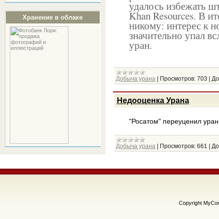
удалось избежать ш
Khan Resources. В и
Хранение в облаке
никому: интерес к 
значительно упал вс
уран.
Добыча урана
|
Просмотров:
703
|
До
Недооценка Урана
"Росатом" переуценил уран
Добыча урана
|
Просмотров:
661
|
До
Copyright MyCo